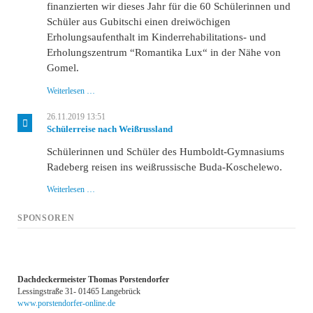
finanzierten wir dieses Jahr für die 60 Schülerinnen und
Schüler aus Gubitschi einen dreiwöchigen
Erholungsaufenthalt im Kinderrehabilitations- und
Erholungszentrum “Romantika Lux“ in der Nähe von
Gomel.
Erholungsaufenthalt
Weiterlesen …
im
Kinderrehabilitations-
26.11.2019 13:51
und
Schülerreise nach Weißrussland
Erholungszentrum
“Romantika
Schülerinnen und Schüler des Humboldt-Gymnasiums
Lux“
Radeberg reisen ins weißrussische Buda-Koschelewo.
Schülerreise
Weiterlesen …
nach
Weißrussland
SPONSOREN
Dachdeckermeister Thomas Porstendorfer
Lessingstraße 31- 01465 Langebrück
www.porstendorfer-online.de